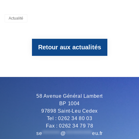
a
w
e
h
m
Categories
Actualité
c
i
l
a
a
Retour aux actualités
e
t
e
t
i
b
t
g
s
l
o
e
r
A
58 Avenue Général Lambert
BP 1004
o
r
a
p
97898 Saint-Leu Cedex
Tel : 0262 34 80 03
Fax : 0262 34 79 78
k
m
p
se
*********
@
*************
eu.fr