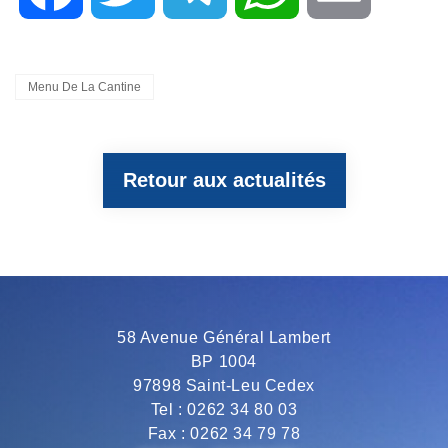
a
w
e
h
m
Categories
Menu De La Cantine
c
i
l
a
a
Retour aux actualités
e
t
e
t
i
b
t
g
s
l
o
e
r
A
58 Avenue Général Lambert
BP 1004
o
r
a
p
97898 Saint-Leu Cedex
Tel : 0262 34 80 03
Fax : 0262 34 79 78
k
m
p