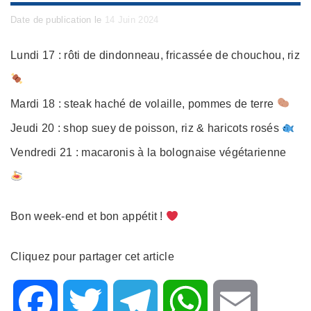
Posted
Date de publication le
14 Juin 2024
on
Lundi 17 : rôti de dindonneau, fricassée de chouchou, riz
Mardi 18 : steak haché de volaille, pommes de terre
Jeudi 20 : shop suey de poisson, riz & haricots rosés
Vendredi 21 : macaronis à la bolognaise végétarienne
Bon week-end et bon appétit !
Cliquez pour partager cet article
F
T
T
W
E