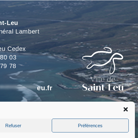
nt-Leu
néral Lambert
eu Cedex
 80 03
 79 78
*************
eu.fr
eillons du lundi au jeudi
 le vendredi de 8h à 15h
Refuser
Préférences