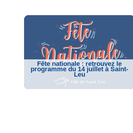
o
e
r
A
o
r
a
p
k
m
p
Fête nationale : retrouvez le
programme du 14 juillet à Saint-
Leu
Voir L'article