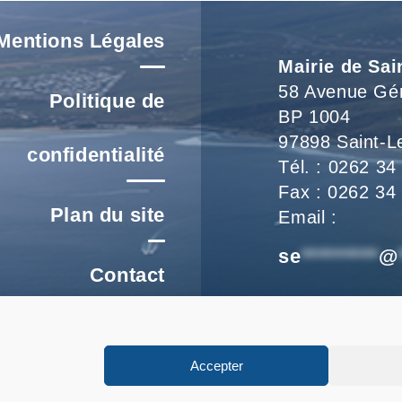
Voir L'article
Mentions Légales
Mairie de Sai
58 Avenue Gé
Politique de
BP 1004
97898 Saint-L
confidentialité
Tél. : 0262 34
Fax : 0262 34
Plan du site
Email :
se
*********
@
Contact
Nous vous accu
re un signalement
de 8h à 16h et
Accepter
FAQ