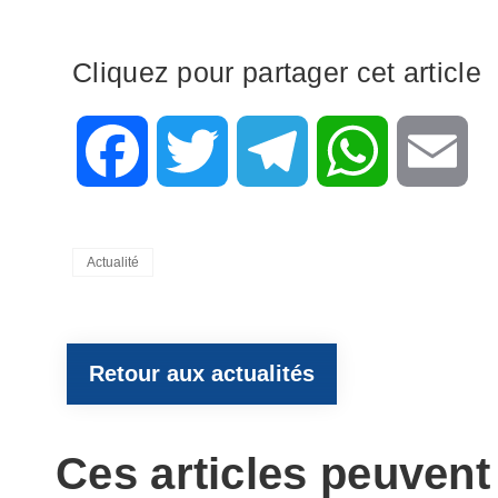
Cliquez pour partager cet article
F
T
T
W
E
a
w
e
h
m
Categories
Actualité
c
i
l
a
a
e
t
e
t
i
Retour aux actualités
b
t
g
s
l
Ces articles peuvent