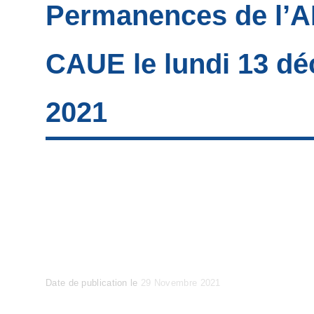
Permanences de l’A
CAUE le lundi 13 d
2021
Posted
Date de publication le
29 Novembre 2021
on