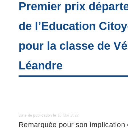
Premier prix départ
de l’Education Cito
pour la classe de V
Léandre
Posted
Date de publication le
16 Mai 2022
on
Remarquée pour son implication e