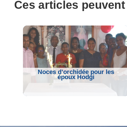
Ces articles peuvent
o
r
a
p
k
m
p
Noces d’orchidée pour les
époux Hodgi