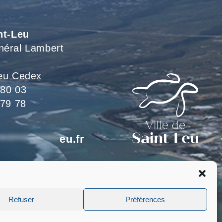
Voir L'article
nt-Leu
néral Lambert
eu Cedex
 80 03
 79 78
*************
eu.fr
eillons du lundi au jeudi
 le vendredi de 8h à 15h
Refuser
Préférences