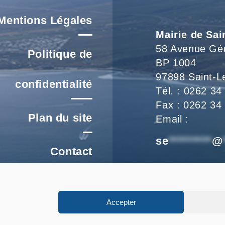
Voir L'article
Mentions Légales
Mairie de Sai
58 Avenue Gé
Politique de
BP 1004
97898 Saint-L
confidentialité
Tél. : 0262 34
Fax : 0262 34
Plan du site
Email :
se
*********
@
Contact
Nous vous accu
re un signalement
de 8h à 16h et
Accepter
FAQ