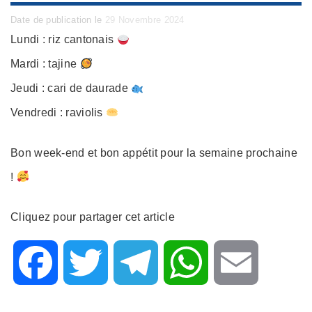
Posted
Date de publication le
29 Novembre 2024
on
Lundi : riz cantonais
Mardi : tajine
Jeudi : cari de daurade
Vendredi : raviolis
Bon week-end et bon appétit pour la semaine prochaine
!
Cliquez pour partager cet article
F
T
T
W
E
a
w
e
h
m