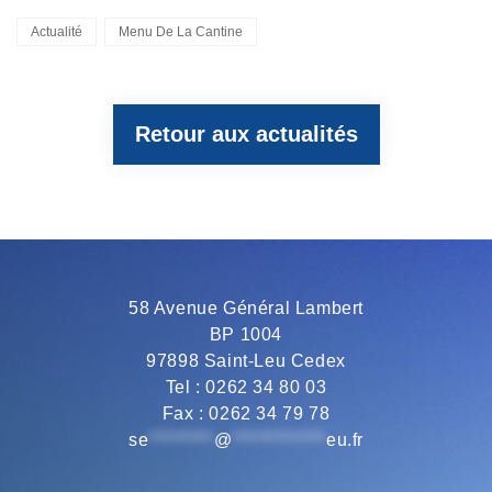
Categories
Actualité
Menu De La Cantine
c
i
l
a
a
Retour aux actualités
e
t
e
t
i
b
t
g
s
l
o
e
r
A
58 Avenue Général Lambert
BP 1004
o
r
a
p
97898 Saint-Leu Cedex
Tel : 0262 34 80 03
Fax : 0262 34 79 78
k
m
p
se
*********
@
*************
eu.fr