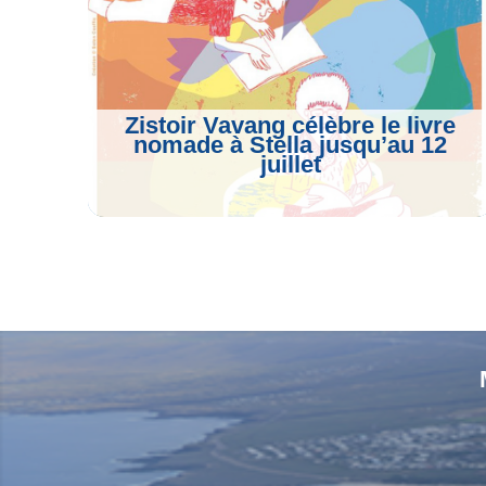
k
m
p
Zistoir Vavang célèbre le livre
nomade à Stella jusqu’au 12
juillet
Voir L'article