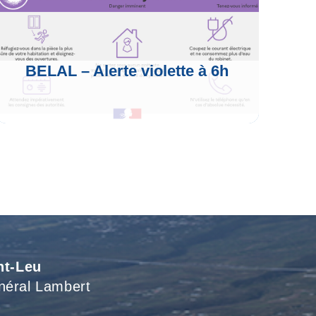
BELAL – Alerte violette à 6h
Voir L'article
nt-Leu
néral Lambert