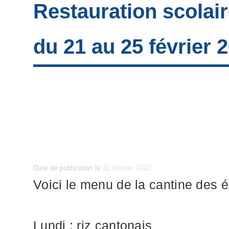
Restauration scolai
du 21 au 25 février 
Posted
Date de publication le
21 Février 2022
on
Voici le menu de la cantine des 
Lundi : riz cantonais