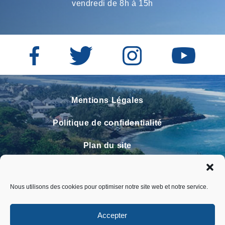
vendredi de 8h à 15h
Mentions Légales
Politique de confidentialité
Plan du site
Contact
Nous utilisons des cookies pour optimiser notre site web et notre service.
Faire un signalement
FAQ
Accepter