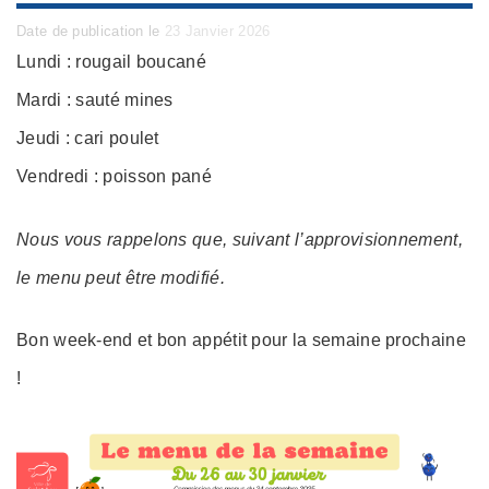
Posted
Date de publication le
23 Janvier 2026
on
Lundi : rougail boucané
Mardi : sauté mines
Jeudi : cari poulet
Vendredi : poisson pané
Nous vous rappelons que, suivant l’approvisionnement,
le menu peut être modifié.
Bon week-end et bon appétit pour la semaine prochaine
!