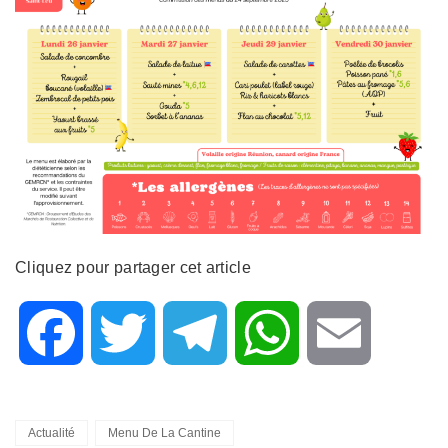
Cliquez pour partager cet article
F
T
T
W
E
a
w
e
h
m
Categories
Actualité
Menu De La Cantine