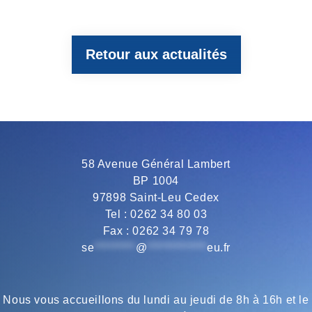
c
i
l
a
a
Retour aux actualités
e
t
e
t
i
b
t
g
s
l
o
e
r
A
58 Avenue Général Lambert
BP 1004
o
r
a
p
97898 Saint-Leu Cedex
Tel : 0262 34 80 03
Fax : 0262 34 79 78
k
m
p
se
*********
@
*************
eu.fr
Nous vous accueillons du lundi au jeudi de 8h à 16h et le