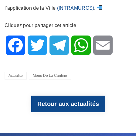
l’application de la Ville
(INTRAMUROS)
.
Cliquez pour partager cet article
F
T
T
W
E
a
w
e
h
m
Categories
Actualité
Menu De La Cantine
c
i
l
a
a
Retour aux actualités
e
t
e
t
i
b
t
g
s
l