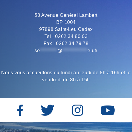
o
e
r
A
58 Avenue Général Lambert
BP 1004
o
r
a
p
97898 Saint-Leu Cedex
Tel : 0262 34 80 03
Fax : 0262 34 79 78
k
m
p
se
*********
@
*************
eu.fr
Nous vous accueillons du lundi au jeudi de 8h à 16h et le
vendredi de 8h à 15h