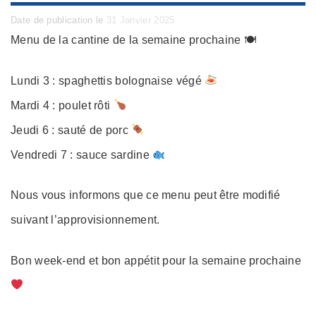
Posted
Date de publication le
31 Janvier 2025
on
Menu de la cantine de la semaine prochaine 🍽
Lundi 3 : spaghettis bolognaise végé
Mardi 4 : poulet rôti
Jeudi 6 : sauté de porc
Vendredi 7 : sauce sardine
Nous vous informons que ce menu peut être modifié
suivant l’approvisionnement.
Bon week-end et bon appétit pour la semaine prochaine