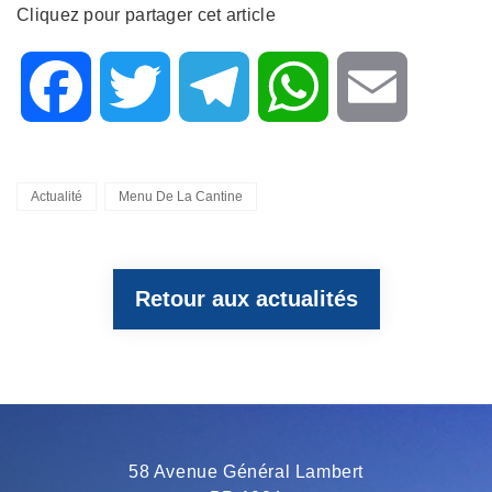
Cliquez pour partager cet article
F
T
T
W
E
a
w
e
h
m
Categories
Actualité
Menu De La Cantine
c
i
l
a
a
Retour aux actualités
e
t
e
t
i
b
t
g
s
l
o
e
r
A
58 Avenue Général Lambert