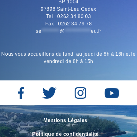
BP 1004
o
r
a
p
97898 Saint-Leu Cedex
Tel : 0262 34 80 03
Fax : 0262 34 79 78
k
m
p
se
*********
@
*************
eu.fr
Nous vous accueillons du lundi au jeudi de 8h à 16h et le
vendredi de 8h à 15h
Mentions Légales
Politique de confidentialité