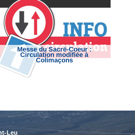
Messe du Sacré-Coeur :
Circulation modifiée à
Colimaçons
Voir L'article
nt-Leu