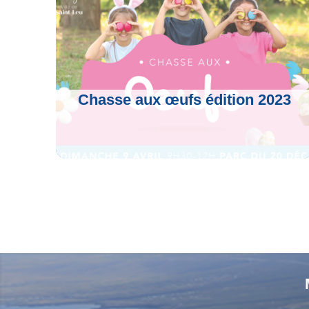
o
r
a
p
k
m
p
Chasse aux œufs édition 2023
Voir L'article