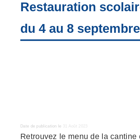
Restauration scolai
du 4 au 8 septembre
Posted
Date de publication le
31 Août 2023
on
Retrouvez le menu de la cantine