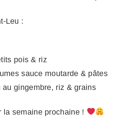
t-Leu :
its pois & riz
égumes sauce moutarde & pâtes
au gingembre, riz & grains
r la semaine prochaine !