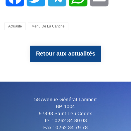
a
w
e
h
m
Categories
Actualité
Menu De La Cantine
c
i
l
a
a
Retour aux actualités
e
t
e
t
i
b
t
g
s
l
o
e
r
A
58 Avenue Général Lambert
BP 1004
o
r
a
p
97898 Saint-Leu Cedex
Tel : 0262 34 80 03
Fax : 0262 34 79 78
k
m
p