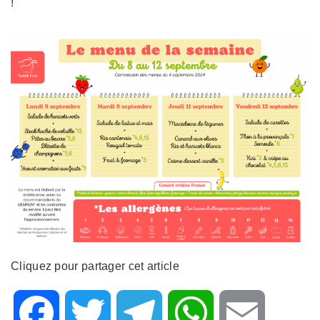
!
Cliquez pour partager cet article
F
T
T
W
E