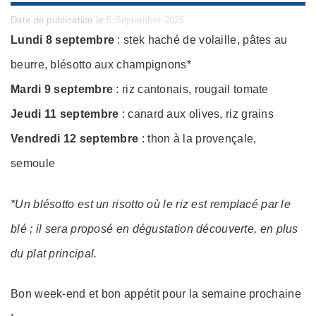
Posted
Date de publication le
5 Septembre 2025
on
Lundi 8 septembre
: stek haché de volaille, pâtes au
beurre, blésotto aux champignons*
Mardi 9 septembre
: riz cantonais, rougail tomate
Jeudi 11 septembre
: canard aux olives, riz grains
Vendredi 12 septembre
: thon à la provençale,
semoule
*Un blésotto est un risotto où le riz est remplacé par le
blé ; il sera proposé en dégustation découverte, en plus
du plat principal.
Bon week-end et bon appétit pour la semaine prochaine