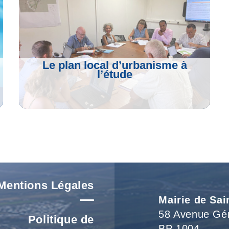
Le plan local d’urbanisme à
l’étude
Voir L'article
Mentions Légales
Mairie de Sai
58 Avenue Gé
Politique de
BP 1004