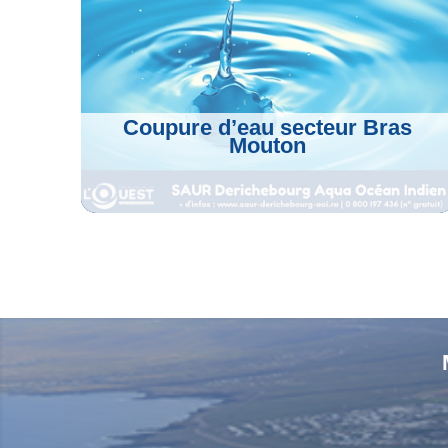
k
m
p
Coupure d’eau secteur Bras
Mouton
Voir L'article