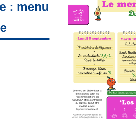
re : menu
re