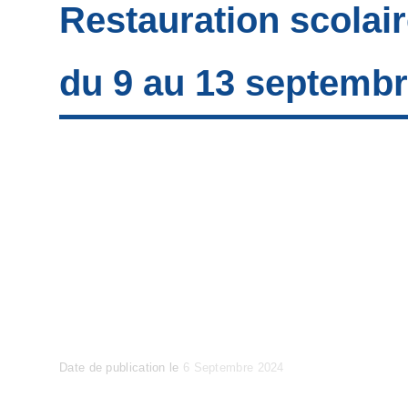
Restauration scolai
du 9 au 13 septemb
Posted
Date de publication le
6 Septembre 2024
on