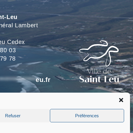
nt-Leu
néral Lambert
eu Cedex
 80 03
 79 78
*************
eu.fr
eillons du lundi au jeudi
 le vendredi de 8h à 15h
Refuser
Préférences