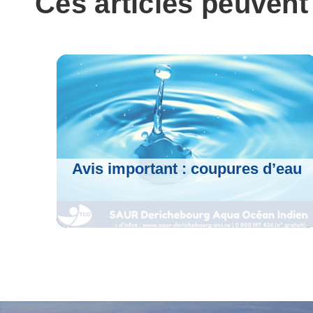
Ces articles peuvent
o
e
r
A
o
r
a
p
k
m
p
Avis important : coupures d’eau
Voir L'article