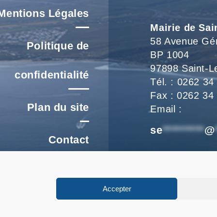
Mentions Légales
Mairie de Sai
58 Avenue Gé
Politique de
BP 1004
97898 Saint-L
confidentialité
Tél. : 0262 34
Fax : 0262 34
Plan du site
Email :
se
*********
@
Contact
Nous vous accu
re un signalement
de 8h à 16h et
Accepter
FAQ