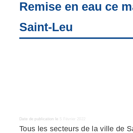
Remise en eau ce ma
Saint-Leu
Posted
Date de publication le
5 Février 2022
on
Tous les secteurs de la ville de