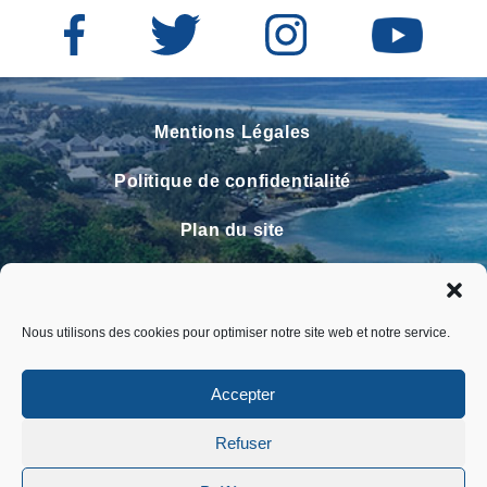
Mentions Légales
Politique de confidentialité
Plan du site
Contact
Faire un signalement
Nous utilisons des cookies pour optimiser notre site web et notre service.
FAQ
Accepter
Refuser