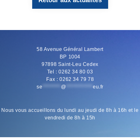
b
t
g
s
l
o
e
r
A
o
r
a
p
58 Avenue Général Lambert
BP 1004
k
m
p
97898 Saint-Leu Cedex
Tel : 0262 34 80 03
Fax : 0262 34 79 78
se
*********
@
*************
eu.fr
Nous vous accueillons du lundi au jeudi de 8h à 16h et le
vendredi de 8h à 15h