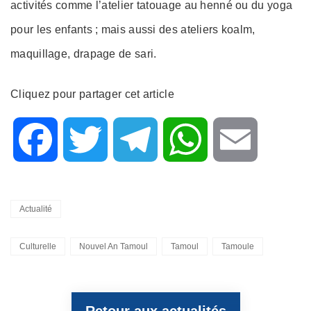
activités comme l’atelier tatouage au henné ou du yoga
pour les enfants ; mais aussi des ateliers koalm,
maquillage, drapage de sari.
Cliquez pour partager cet article
F
T
T
W
E
a
w
e
h
m
Categories
Actualité
c
i
l
a
a
Tags,
Culturelle
Nouvel An Tamoul
Tamoul
Tamoule
e
t
e
t
i
Retour aux actualités