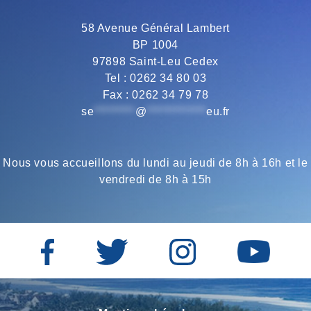
o
e
r
A
58 Avenue Général Lambert
BP 1004
o
r
a
p
97898 Saint-Leu Cedex
Tel : 0262 34 80 03
Fax : 0262 34 79 78
k
m
p
se
*********
@
*************
eu.fr
Nous vous accueillons du lundi au jeudi de 8h à 16h et le
vendredi de 8h à 15h