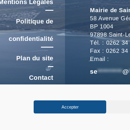
Mentions Légales
Mairie de Sai
58 Avenue Gé
Politique de
BP 1004
97898 Saint-L
confidentialité
Tél. : 0262 34
Fax : 0262 34
Plan du site
Email :
se
*********
@
Contact
Nous vous accu
re un signalement
de 8h à 16h et
Accepter
FAQ