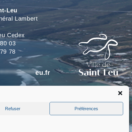
nt-Leu
néral Lambert
eu Cedex
 80 03
 79 78
*************
eu.fr
eillons du lundi au jeudi
 le vendredi de 8h à 15h
Refuser
Préférences