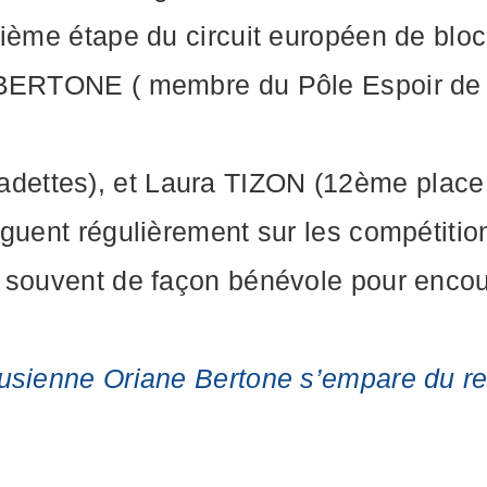
xième étape du circuit européen de blo
 BERTONE ( membre du Pôle Espoir de l
ttes), et Laura TIZON (12ème place e
guent régulièrement sur les compétition
 souvent de façon bénévole pour encou
eusienne Oriane Bertone s’empare du r