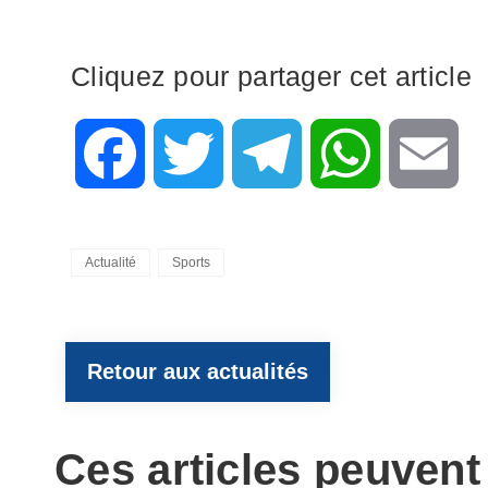
Cliquez pour partager cet article
F
T
T
W
E
a
w
e
h
m
Categories
Actualité
Sports
c
i
l
a
a
e
t
e
t
i
Retour aux actualités
b
t
g
s
l
Ces articles peuvent