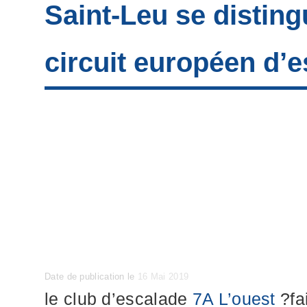
Saint-Leu se disting
circuit européen d’
Posted
Date de publication le
16 Mai 2019
on
le club d’escalade
7A L’ouest
?
fa