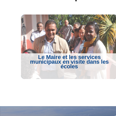
o
e
r
A
o
r
a
p
k
m
p
Le Maire et les services
municipaux en visite dans les
écoles
Voir L'article