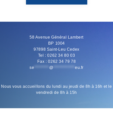
b
t
g
s
l
o
e
r
A
58 Avenue Général Lambert
BP 1004
o
r
a
p
97898 Saint-Leu Cedex
Tel : 0262 34 80 03
Fax : 0262 34 79 78
k
m
p
se
*********
@
*************
eu.fr
Nous vous accueillons du lundi au jeudi de 8h à 16h et le
vendredi de 8h à 15h