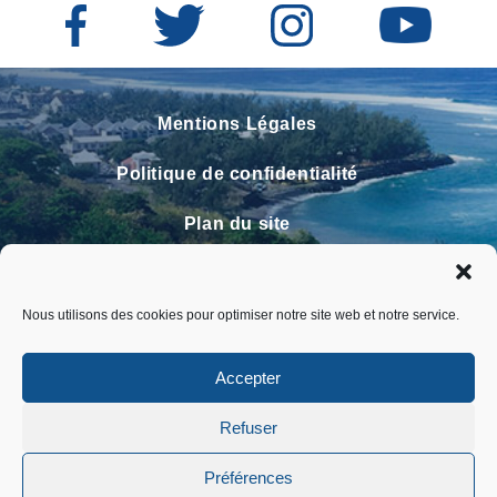
Mentions Légales
Politique de confidentialité
Plan du site
Contact
Nous utilisons des cookies pour optimiser notre site web et notre service.
Faire un signalement
FAQ
Accepter
Refuser
Préférences