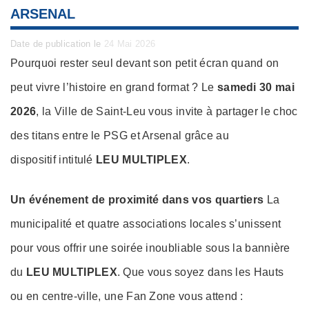
ARSENAL
Posted
Date de publication le
24 Mai 2026
on
Pourquoi rester seul devant son petit écran quand on
peut vivre l’histoire en grand format ? Le
samedi 30 mai
2026
, la Ville de Saint-Leu vous invite à partager le choc
des titans entre le PSG et Arsenal grâce au
dispositif intitulé
LEU MULTIPLEX
.
Un événement de proximité dans vos quartiers
La
municipalité et quatre associations locales s’unissent
pour vous offrir une soirée inoubliable sous la bannière
du
LEU MULTIPLEX
. Que vous soyez dans les Hauts
ou en centre-ville, une Fan Zone vous attend :