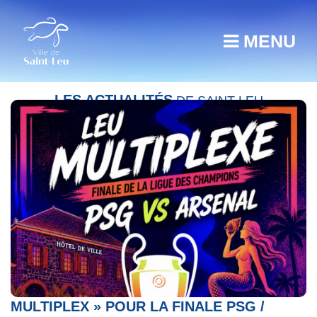
MENU
LES ACTUALITÉS
DE SAINT-LEU
SAINT-LEU VIBRE AU RYTHME DU « LEU
MULTIPLEX » POUR LA FINALE PSG /