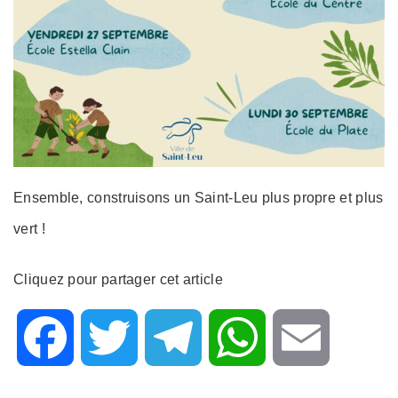
Ensemble, construisons un Saint-Leu plus propre et plus
vert !
Cliquez pour partager cet article
F
T
T
W
E
a
w
e
h
m