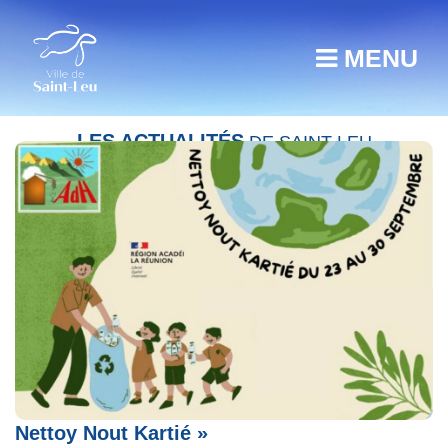
MENU
LES ACTUALITÉS
DE SAINT-LEU
Semaine du Développement Durable : «
Nettoy Nout Kartié »