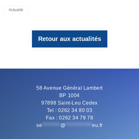
Categories
Actualité
c
i
l
a
a
Retour aux actualités
e
t
e
t
i
b
t
g
s
l
o
e
r
A
58 Avenue Général Lambert
BP 1004
o
r
a
p
97898 Saint-Leu Cedex
Tel : 0262 34 80 03
Fax : 0262 34 79 78
k
m
p
se
*********
@
*************
eu.fr