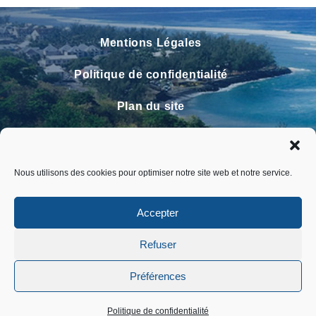
Mentions Légales
Politique de confidentialité
Plan du site
Contact
Faire un signalement
Nous utilisons des cookies pour optimiser notre site web et notre service.
FAQ
Accepter
Refuser
Préférences
Politique de confidentialité