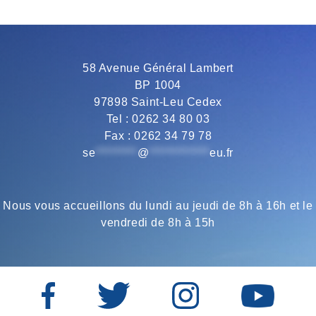
b
t
g
s
l
o
e
r
A
58 Avenue Général Lambert
BP 1004
o
r
a
p
97898 Saint-Leu Cedex
Tel : 0262 34 80 03
Fax : 0262 34 79 78
k
m
p
se
*********
@
*************
eu.fr
Nous vous accueillons du lundi au jeudi de 8h à 16h et le
vendredi de 8h à 15h