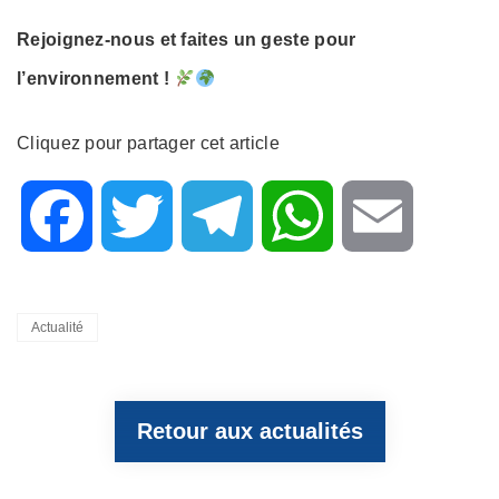
Rejoignez-nous et faites un geste pour
l’environnement !
Cliquez pour partager cet article
F
T
T
W
E
a
w
e
h
m
Categories
Actualité
c
i
l
a
a
Retour aux actualités
e
t
e
t
i