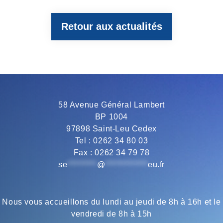
Retour aux actualités
e
t
e
t
i
b
t
g
s
l
o
e
r
A
58 Avenue Général Lambert
BP 1004
o
r
a
p
97898 Saint-Leu Cedex
Tel : 0262 34 80 03
Fax : 0262 34 79 78
k
m
p
se
*********
@
*************
eu.fr
Nous vous accueillons du lundi au jeudi de 8h à 16h et le
vendredi de 8h à 15h