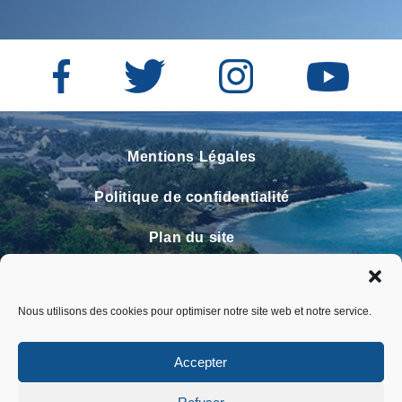
Mentions Légales
Politique de confidentialité
Plan du site
Contact
Nous utilisons des cookies pour optimiser notre site web et notre service.
Faire un signalement
FAQ
Accepter