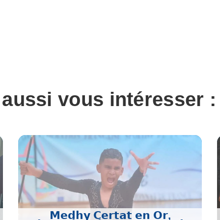
 aussi vous intéresser :
𝗠𝗲𝗱𝗵𝘆 𝗖𝗲𝗿𝘁𝗮𝘁 𝗲𝗻 𝗢𝗿,