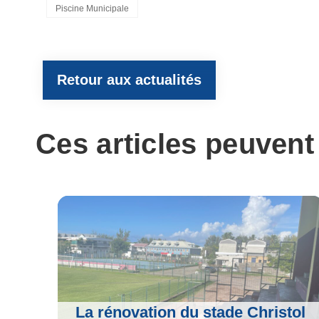
Tags,
Piscine Municipale
e
t
e
t
i
Retour aux actualités
b
t
g
s
l
o
e
r
A
Ces articles peuvent
o
r
a
p
k
m
p
La rénovation du stade Christol