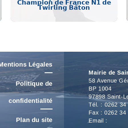
𝗖𝗵𝗮𝗺𝗽𝗶𝗼𝗻 𝗱𝗲 𝗙𝗿𝗮𝗻𝗰𝗲 𝗡𝟭 𝗱𝗲
𝗧𝘄𝗶𝗿𝗹𝗶𝗻𝗴 𝗕𝗮̂𝘁𝗼𝗻
Voir L'article
Mentions Légales
Mairie de Sai
58 Avenue Gé
Politique de
BP 1004
97898 Saint-L
confidentialité
Tél. : 0262 34
Fax : 0262 34
Plan du site
Email :