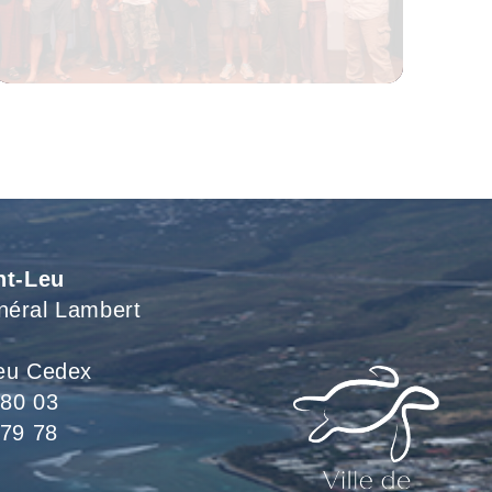
Voir L'article
nt-Leu
néral Lambert
eu Cedex
 80 03
 79 78