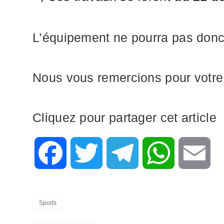
L’équipement ne pourra pas donc 
Nous vous remercions pour votr
Cliquez pour partager cet article
F
T
T
W
E
a
w
e
h
m
Categories
Sports
c
i
l
a
a