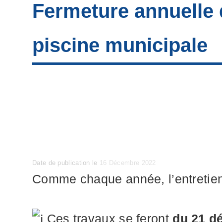
Fermeture annuelle 
piscine municipale
Posted
Date de publication le
16 Décembre 2022
on
Comme chaque année, l’entretien 
Ces travaux se feront
du 21 d