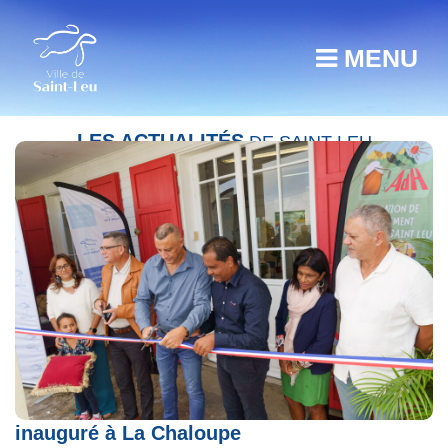
MENU
LES ACTUALITÉS
DE SAINT-LEU
Un nouveau lieu dédié à la parentalité
inauguré à La Chaloupe