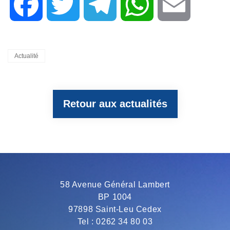
F
T
T
W
E
a
w
e
h
m
Categories
Actualité
c
i
l
a
a
Retour aux actualités
e
t
e
t
i
b
t
g
s
l
o
e
r
A
58 Avenue Général Lambert
BP 1004
o
r
a
p
97898 Saint-Leu Cedex
Tel : 0262 34 80 03