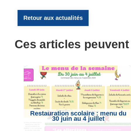
e
t
e
t
i
Retour aux actualités
b
t
g
s
l
Ces articles peuvent
o
e
r
A
o
r
a
p
k
m
p
Restauration scolaire : menu du
30 juin au 4 juillet