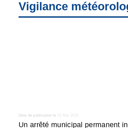
Vigilance météorolo
Posted
Date de publication le
24 Mai 2025
on
Un arrêté municipal permanent i