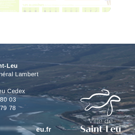
Voir L'article
nt-Leu
néral Lambert
eu Cedex
 80 03
 79 78
*************
eu.fr