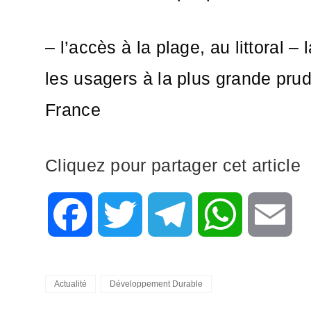
– l’accès à la plage, au littoral –
les usagers à la plus grande pr
France
Cliquez pour partager cet article
F
T
T
W
E
a
w
e
h
m
Categories
Actualité
Développement Durable
c
i
l
a
a