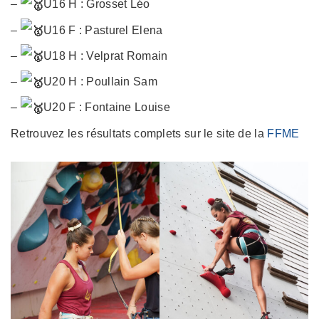
–
U16 H : Grosset Léo
–
U16 F : Pasturel Elena
–
U18 H : Velprat Romain
–
U20 H : Poullain Sam
–
U20 F : Fontaine Louise
Retrouvez les résultats complets sur le site de la
FFME