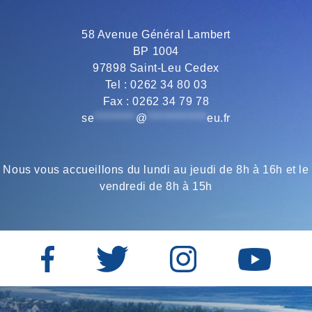
o
e
r
A
58 Avenue Général Lambert
BP 1004
o
r
a
p
97898 Saint-Leu Cedex
Tel : 0262 34 80 03
Fax : 0262 34 79 78
k
m
p
se
*********
@
*************
eu.fr
Nous vous accueillons du lundi au jeudi de 8h à 16h et le
vendredi de 8h à 15h