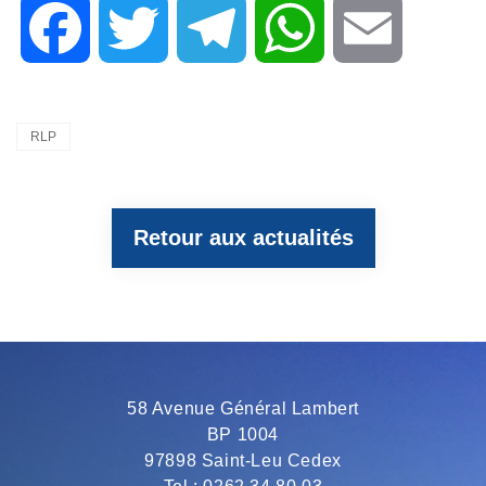
F
T
T
W
E
a
w
e
h
m
Categories
RLP
c
i
l
a
a
Retour aux actualités
e
t
e
t
i
b
t
g
s
l
o
e
r
A
58 Avenue Général Lambert
BP 1004
o
r
a
p
97898 Saint-Leu Cedex