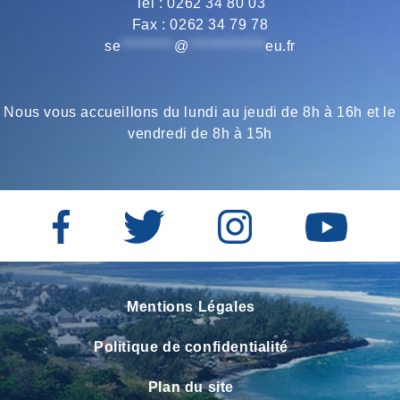
Tel : 0262 34 80 03
PLAGES
Fax : 0262 34 79 78
DE
SAINT-
se
*********
@
*************
eu.fr
LEU
Nous vous accueillons du lundi au jeudi de 8h à 16h et le
vendredi de 8h à 15h
Mentions Légales
Politique de confidentialité
Plan du site