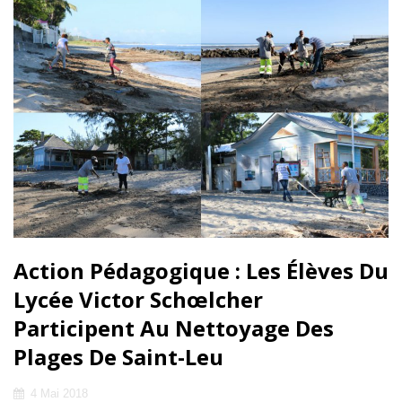
SOIR
Action Pédagogique : Les Élèves Du
Lycée Victor Schœlcher
Participent Au Nettoyage Des
Plages De Saint-Leu
Posted
4 Mai 2018