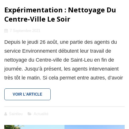
Expérimentation : Nettoyage Du
Centre-Ville Le Soir
Posted
7 Septembre 2021
on
Depuis le jeudi 26 août, une partie des agents du
service Environnement débutent leur travail de
nettoyage du Centre-ville de Saint-Leu en fin de
journée. Jusqu’à présent, les agents intervenaient
très tôt le matin. Si cela permet entre autres, d’avoir
EXPÉRIMENTATION
VOIR L'ARTICLE
:
NETTOYAGE
DU
Cat
Saintleu
Actualité
CENTRE-
Links
VILLE
LE