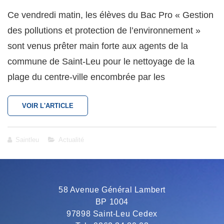
on
Ce vendredi matin, les élèves du Bac Pro « Gestion
des pollutions et protection de l’environnement »
sont venus prêter main forte aux agents de la
commune de Saint-Leu pour le nettoyage de la
plage du centre-ville encombrée par les
ACTION
VOIR L'ARTICLE
PÉDAGOGIQUE
:
LES
Cat
Saintleu
Actualité
ÉLÈVES
Links
DU
LYCÉE
VICTOR
SCHŒLCHER
58 Avenue Général Lambert
PARTICIPENT
AU
BP 1004
NETTOYAGE
97898 Saint-Leu Cedex
DES