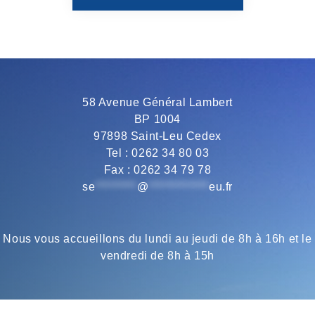
o
e
r
A
o
r
a
p
58 Avenue Général Lambert
BP 1004
k
m
p
97898 Saint-Leu Cedex
Tel : 0262 34 80 03
Fax : 0262 34 79 78
se
*********
@
*************
eu.fr
Nous vous accueillons du lundi au jeudi de 8h à 16h et le
vendredi de 8h à 15h