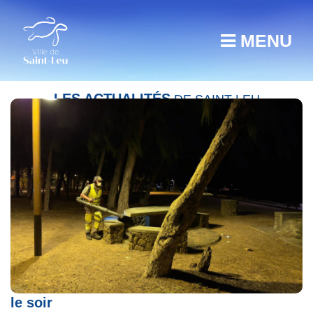
MENU
LES ACTUALITÉS
DE SAINT-LEU
Expérimentation : nettoyage du Centre-ville
le soir