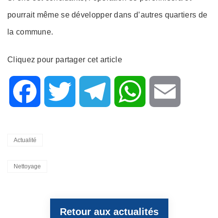
pourrait même se développer dans d’autres quartiers de
la commune.
Cliquez pour partager cet article
F
T
T
W
E
a
w
e
h
m
Categories
Actualité
c
i
l
a
a
Tags,
Nettoyage
e
t
e
t
i
Retour aux actualités
b
t
g
s
l