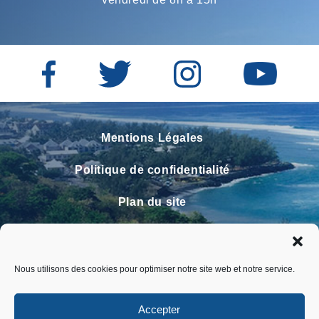
Mentions Légales
Politique de confidentialité
Plan du site
Contact
Faire un signalement
Nous utilisons des cookies pour optimiser notre site web et notre service.
FAQ
Accepter