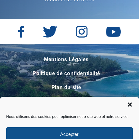
Mentions Légales
Politique de confidentialité
Plan du site
Contact
Faire un signalement
Nous utilisons des cookies pour optimiser notre site web et notre service.
FAQ
Accepter