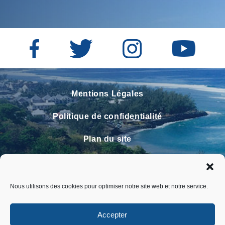
Mentions Légales
Politique de confidentialité
Plan du site
Contact
Faire un signalement
Nous utilisons des cookies pour optimiser notre site web et notre service.
FAQ
Accepter