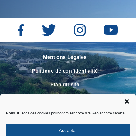
Mentions Légales
Politique de confidentialité
Plan du site
Contact
Faire un signalement
Nous utilisons des cookies pour optimiser notre site web et notre service.
FAQ
Accepter