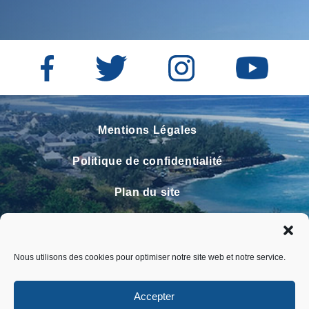
Mentions Légales
Politique de confidentialité
Plan du site
Contact
Faire un signalement
Nous utilisons des cookies pour optimiser notre site web et notre service.
FAQ
Accepter