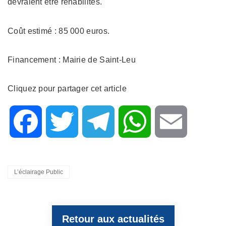
devraient être réhabilités.
Coût estimé : 85 000 euros.
Financement : Mairie de Saint-Leu
Cliquez pour partager cet article
F
T
T
W
E
a
w
e
h
m
Categories
L’éclairage Public
c
i
l
a
a
Retour aux actualités
e
t
e
t
i