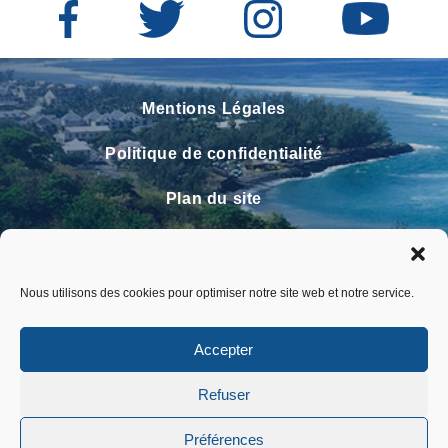
Mentions Légales
Politique de confidentialité
Plan du site
Contact
Faire un signalement
Nous utilisons des cookies pour optimiser notre site web et notre service.
FAQ
Accepter
Refuser
Préférences