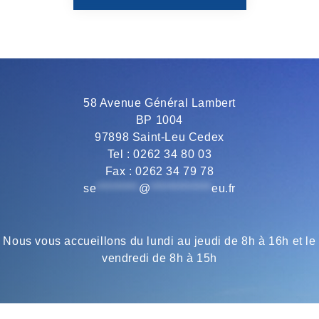
b
t
g
s
l
o
e
r
A
58 Avenue Général Lambert
BP 1004
o
r
a
p
97898 Saint-Leu Cedex
Tel : 0262 34 80 03
Fax : 0262 34 79 78
k
m
p
se
*********
@
*************
eu.fr
Nous vous accueillons du lundi au jeudi de 8h à 16h et le
vendredi de 8h à 15h