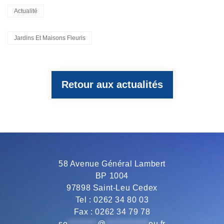
Categories
Actualité
c
i
l
a
a
Tags,
Jardins Et Maisons Fleuris
e
t
e
t
i
Retour aux actualités
b
t
g
s
l
o
e
r
A
o
r
a
p
58 Avenue Général Lambert
BP 1004
k
m
p
97898 Saint-Leu Cedex
Tel : 0262 34 80 03
Fax : 0262 34 79 78
se
*********
@
*************
eu.fr