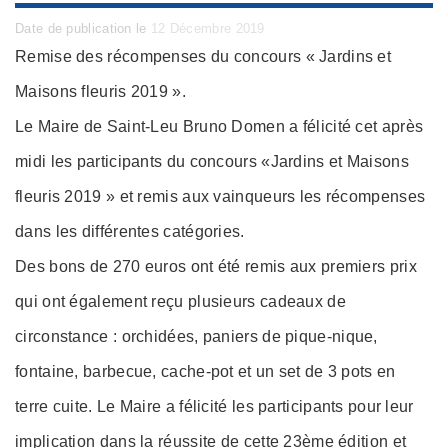
Posted
Date de publication le
12 Décembre 2019
on
Remise des récompenses du concours « Jardins et
Maisons fleuris 2019 ».
Le Maire de Saint-Leu Bruno Domen a félicité cet après
midi les participants du concours «Jardins et Maisons
fleuris 2019 » et remis aux vainqueurs les récompenses
dans les différentes catégories.
Des bons de 270 euros ont été remis aux premiers prix
qui ont également reçu plusieurs cadeaux de
circonstance : orchidées, paniers
de pique-nique,
fontaine, barbecue, cache-pot et un set de 3 pots en
terre cuite. Le Maire a félicité les participants pour leur
implication dans la réussite de cette 23ème édition et