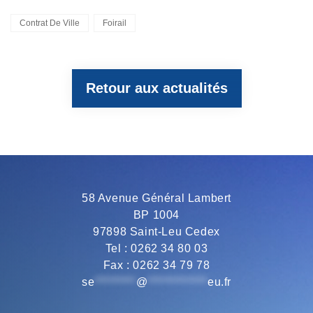
c
i
l
a
a
Tags,
Contrat De Ville
Foirail
e
t
e
t
i
Retour aux actualités
b
t
g
s
l
o
e
r
A
o
r
a
p
58 Avenue Général Lambert
BP 1004
k
m
p
97898 Saint-Leu Cedex
Tel : 0262 34 80 03
Fax : 0262 34 79 78
se
*********
@
*************
eu.fr