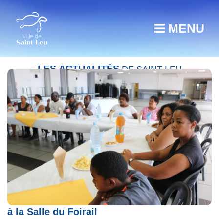
MENU
LES ACTUALITÉS
DE SAINT-LEU
Contrat de ville : un repas citoyen fraternel
à la Salle du Foirail