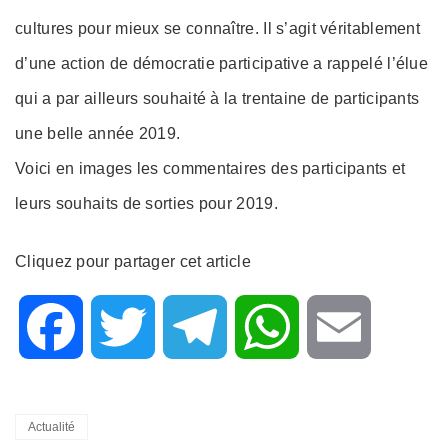
cultures pour mieux se connaître. Il s’agit véritablement
d’une action de démocratie participative a rappelé l’élue
qui a par ailleurs souhaité à la trentaine de participants
une belle année 2019.
Voici en images les commentaires des participants et
leurs souhaits de sorties pour 2019.
Cliquez pour partager cet article
F
T
T
W
E
a
w
e
h
m
Categories
Actualité