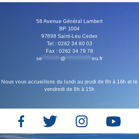
o
e
r
A
58 Avenue Général Lambert
BP 1004
o
r
a
p
97898 Saint-Leu Cedex
Tel : 0262 34 80 03
Fax : 0262 34 79 78
k
m
p
se
*********
@
*************
eu.fr
Nous vous accueillons du lundi au jeudi de 8h à 16h et le
vendredi de 8h à 15h