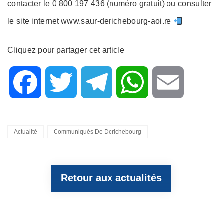
contacter le 0 800 197 436 (numéro gratuit) ou consulter
le site internet www.saur-derichebourg-aoi.re
Cliquez pour partager cet article
F
T
T
W
E
a
w
e
h
m
Categories
Actualité
Communiqués De Derichebourg
c
i
l
a
a
Retour aux actualités
e
t
e
t
i
b
t
g
s
l