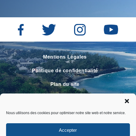
Mentions Légales
Politique de confidentialité
Plan du site
Contact
Faire un signalement
Nous utilisons des cookies pour optimiser notre site web et notre service.
FAQ
Accepter