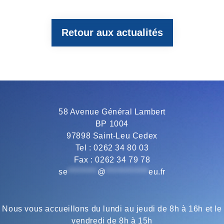
Retour aux actualités
e
t
e
t
i
b
t
g
s
l
o
e
r
A
58 Avenue Général Lambert
BP 1004
o
r
a
p
97898 Saint-Leu Cedex
Tel : 0262 34 80 03
Fax : 0262 34 79 78
k
m
p
se
*********
@
*************
eu.fr
Nous vous accueillons du lundi au jeudi de 8h à 16h et le
vendredi de 8h à 15h