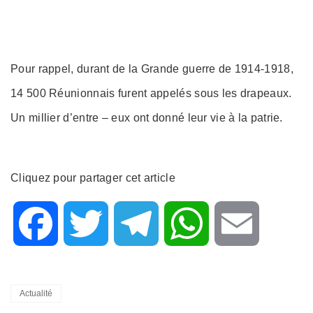
Pour rappel, durant de la Grande guerre de 1914-1918,
14 500 Réunionnais furent appelés sous les drapeaux.
Un millier d’entre – eux ont donné leur vie à la patrie.
Cliquez pour partager cet article
F
T
T
W
E
a
w
e
h
m
Categories
Actualité
c
i
l
a
a