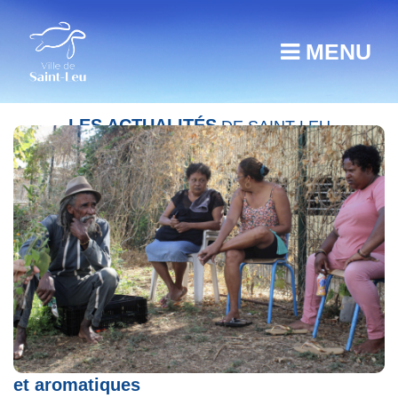
MENU
LES ACTUALITÉS
DE SAINT-LEU
Zerbaj dan lé Kartié / Plantes médicinales
et aromatiques