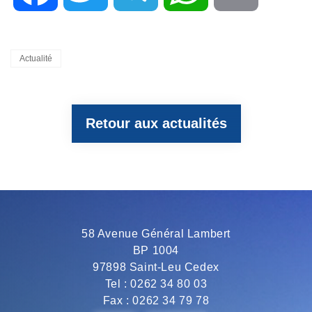
a
w
e
h
m
Categories
Actualité
c
i
l
a
a
Retour aux actualités
e
t
e
t
i
b
t
g
s
l
o
e
r
A
58 Avenue Général Lambert
BP 1004
o
r
a
p
97898 Saint-Leu Cedex
Tel : 0262 34 80 03
Fax : 0262 34 79 78
k
m
p