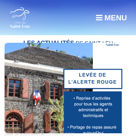
MENU
LES ACTUALITÉS
DE SAINT-LEU
Plan de reprise d’activités
Posted
Date de publication le
21 Février 2022