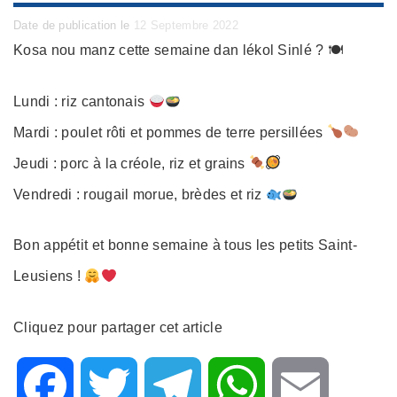
Posted
Date de publication le
12 Septembre 2022
on
Kosa nou manz cette semaine dan lékol Sinlé ? 🍽
Lundi : riz cantonais
Mardi : poulet rôti et pommes de terre persillées
Jeudi : porc à la créole, riz et grains
Vendredi : rougail morue, brèdes et riz
Bon appétit et bonne semaine à tous les petits Saint-
Leusiens !
Cliquez pour partager cet article
F
T
T
W
E