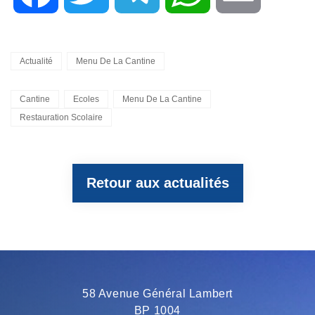
a
w
e
h
m
Categories
Actualité
Menu De La Cantine
c
i
l
a
a
Tags,
Cantine
Ecoles
Menu De La Cantine
Restauration Scolaire
e
t
e
t
i
b
t
g
s
l
Retour aux actualités
o
e
r
A
o
r
a
p
58 Avenue Général Lambert
k
m
p
BP 1004