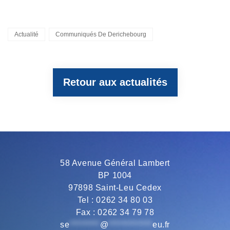
a
w
e
h
m
Categories
Actualité
Communiqués De Derichebourg
c
i
l
a
a
Retour aux actualités
e
t
e
t
i
b
t
g
s
l
o
e
r
A
58 Avenue Général Lambert
BP 1004
o
r
a
p
97898 Saint-Leu Cedex
Tel : 0262 34 80 03
Fax : 0262 34 79 78
k
m
p
se
*********
@
*************
eu.fr