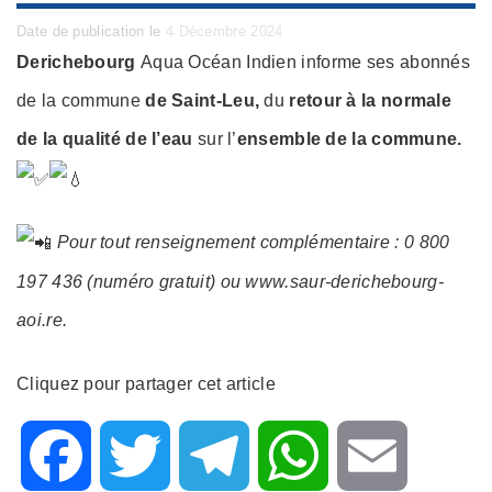
Posted
Date de publication le
4 Décembre 2024
on
Derichebourg
Aqua Océan Indien informe ses abonnés
de la commune
de Saint-Leu,
du
retour à la normale
de la qualité de l’eau
sur l’
ensemble de la commune.
Pour tout renseignement complémentaire : 0 800
197 436 (numéro gratuit) ou www.saur-derichebourg-
aoi.re.
Cliquez pour partager cet article
F
T
T
W
E