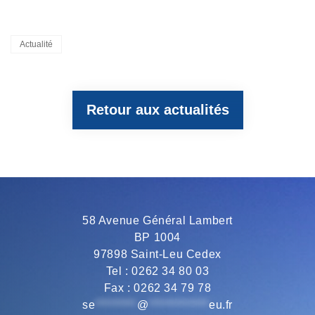
a
w
e
h
m
Categories
Actualité
c
i
l
a
a
Retour aux actualités
e
t
e
t
i
b
t
g
s
l
o
e
r
A
58 Avenue Général Lambert
BP 1004
o
r
a
p
97898 Saint-Leu Cedex
Tel : 0262 34 80 03
Fax : 0262 34 79 78
k
m
p
se
*********
@
*************
eu.fr