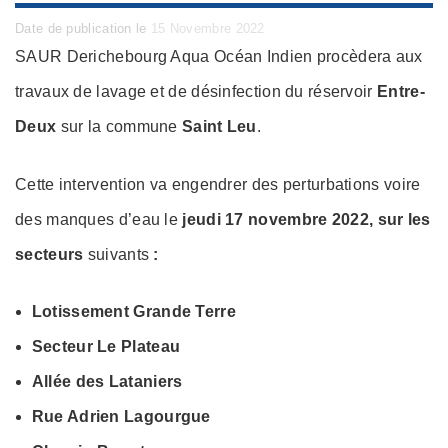
Posted
Date de publication le
15 Novembre 2022
on
SAUR Derichebourg Aqua Océan Indien procèdera aux
travaux de lavage et de désinfection du réservoir
Entre-
Deux
sur la commune
Saint Leu
.
Cette intervention va engendrer des perturbations voire
des manques d’eau le
jeudi 17 novembre 2022, sur les
secteurs
suivants
:
Lotissement Grande Terre
Secteur Le Plateau
Allée des Lataniers
Rue Adrien Lagourgue