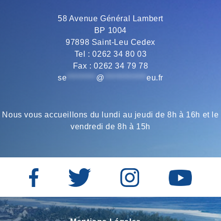
o
e
r
A
58 Avenue Général Lambert
BP 1004
o
r
a
p
97898 Saint-Leu Cedex
Tel : 0262 34 80 03
Fax : 0262 34 79 78
k
m
p
se
*********
@
*************
eu.fr
Nous vous accueillons du lundi au jeudi de 8h à 16h et le
vendredi de 8h à 15h