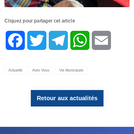
Cliquez pour partager cet article
F
T
T
W
E
a
w
e
h
m
Categories
Actualité
Avec Vous
Vie Municipale
c
i
l
a
a
Retour aux actualités
e
t
e
t
i
b
t
g
s
l