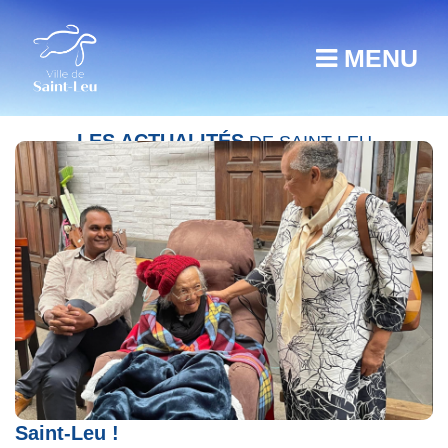
MENU
LES ACTUALITÉS
DE SAINT-LEU
Suzanne Bello, une nouvelle centenaire à
Saint-Leu !