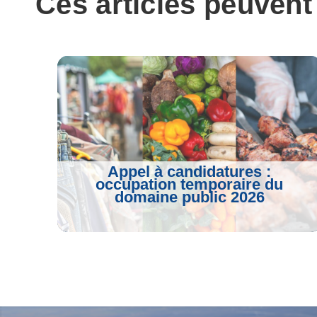
Ces articles peuvent
o
e
r
A
o
r
a
p
k
m
p
Appel à candidatures :
occupation temporaire du
domaine public 2026
Voir L'article