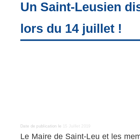
Un Saint-Leusien di
lors du 14 juillet !
Posted
Date de publication le
15 Juillet 2019
on
Le Maire de Saint-Leu et les memb