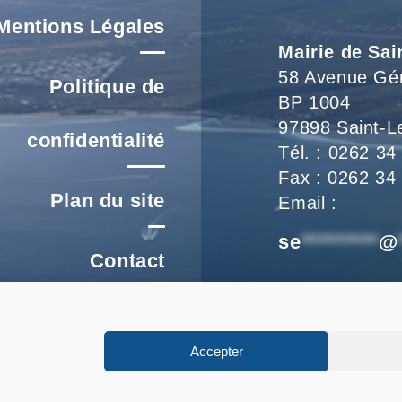
Mentions Légales
Mairie de Sai
58 Avenue Gé
Politique de
BP 1004
97898 Saint-L
confidentialité
Tél. : 0262 34
Fax : 0262 34
Plan du site
Email :
se
*********
@
Contact
Nous vous accu
re un signalement
de 8h à 16h et
Accepter
FAQ