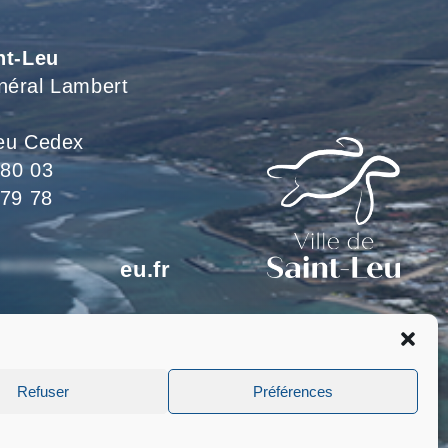
nt-Leu
néral Lambert
eu Cedex
 80 03
 79 78
*************
eu.fr
eillons du lundi au jeudi
 le vendredi de 8h à 15h
Refuser
Préférences