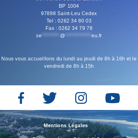
BP 1004
o
r
a
p
97898 Saint-Leu Cedex
Tel : 0262 34 80 03
Fax : 0262 34 79 78
k
m
p
se
*********
@
*************
eu.fr
Nous vous accueillons du lundi au jeudi de 8h à 16h et le
vendredi de 8h à 15h
Mentions Légales