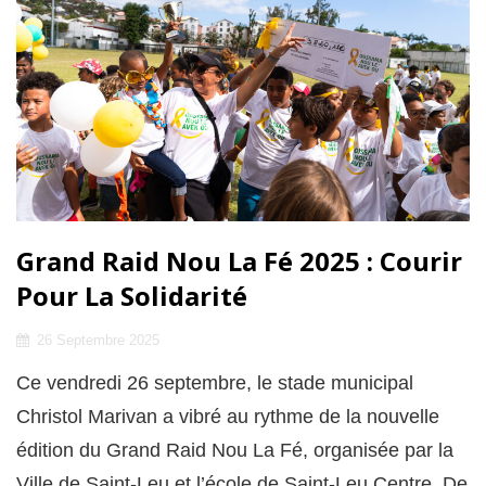
Grand Raid Nou La Fé 2025 : Courir
Pour La Solidarité
Posted
26 Septembre 2025
on
Ce vendredi 26 septembre, le stade municipal
Christol Marivan a vibré au rythme de la nouvelle
édition du Grand Raid Nou La Fé, organisée par la
Ville de Saint-Leu et l’école de Saint-Leu Centre. De