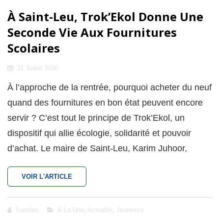
À Saint-Leu, Trok’Ekol Donne Une
Seconde Vie Aux Fournitures
Scolaires
Posted
31 Juillet 2026
on
À l’approche de la rentrée, pourquoi acheter du neuf
quand des fournitures en bon état peuvent encore
servir ? C’est tout le principe de Trok’Ekol, un
dispositif qui allie écologie, solidarité et pouvoir
d’achat. Le maire de Saint-Leu, Karim Juhoor,
À
VOIR L'ARTICLE
SAINT-
LEU,
TROK’EKOL
Cat
Saintleu
À La Une
,
Actualité
,
Jeunesse
DONNE
Links