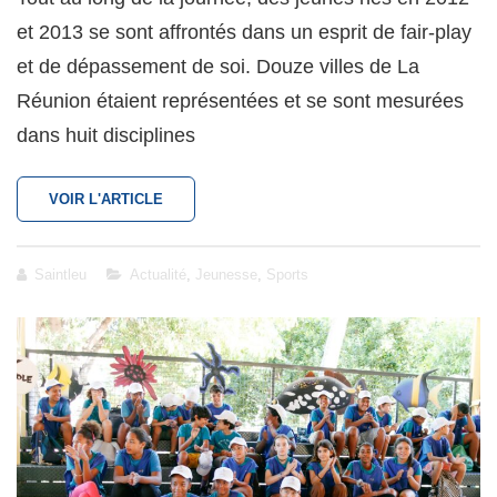
et 2013 se sont affrontés dans un esprit de fair-play
et de dépassement de soi. Douze villes de La
Réunion étaient représentées et se sont mesurées
dans huit disciplines
SAINT-
VOIR L'ARTICLE
LEU
SUR
LE
Cat
Saintleu
Actualité
,
Jeunesse
,
Sports
PODIUM
Links
DE
LA
1ÈRE
ÉDITION
DES
JEUX
DES
VILLES