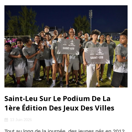
UNE
SECONDE
VIE
AUX
FOURNITURES
SCOLAIRES
Saint-Leu Sur Le Podium De La
1ère Édition Des Jeux Des Villes
Posted
13 Juin 2026
on
Tout au long de la journée, des jeunes nés en 2012