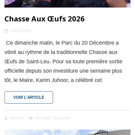
Chasse Aux Œufs 2026
Posted
5 Avril 2026
on
Ce dimanche matin, le Parc du 20 Décembre a
vibré au rythme de la traditionnelle Chasse aux
Œufs de Saint-Leu. Pour sa toute première sortie
officielle depuis son investiture une semaine plus
tôt, le Maire, Karim Juhoor, a célébré cet
CHASSE
VOIR L'ARTICLE
AUX
ŒUFS
2026
Cat
Saintleu
Actualité
,
Jeunesse
Links