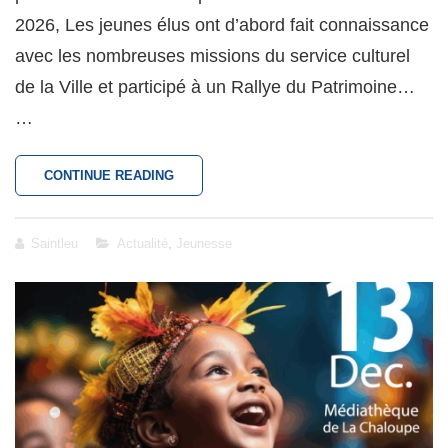
2026, Les jeunes élus ont d’abord fait connaissance
avec les nombreuses missions du service culturel
de la Ville et participé à un Rallye du Patrimoine…
…
1ER
CONTINUE READING
CME
DE
L’ANNÉE
Cat
Saintleu
Actualité
,
Jeunesse
:
Links
UNE
MATINÉE
AU
PAS
DE
COURSE…
DANS
L’HISTOIRE
!