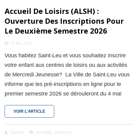
Accueil De Loisirs (ALSH) :
Ouverture Des Inscriptions Pour
Le Deuxième Semestre 2026
Posted
11 Mai 2026
on
Vous habitez Saint-Leu et vous souhaitez inscrire
votre enfant aux centres de loisirs ou aux activités
de Mercredi Jeunesse? La Ville de Saint-Leu vous
informe que les pré-inscriptions en ligne pour le
premier semestre 2026 se dérouleront du 4 mai
ACCUEIL
VOIR L'ARTICLE
DE
LOISIRS
(ALSH)
Cat
Saintleu
Actualité
,
Jeunesse
: