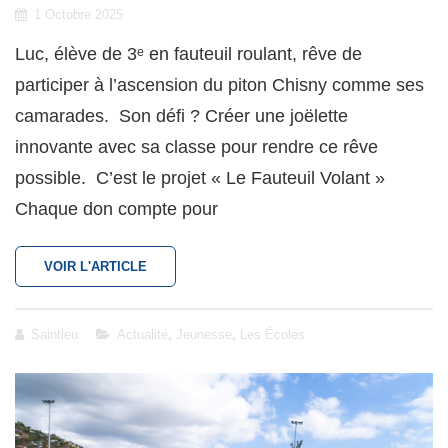
Posted
1 Octobre 2025
on
Luc, élève de 3ᵉ en fauteuil roulant, rêve de
participer à l’ascension du piton Chisny comme ses
camarades. Son défi ? Créer une joëlette
innovante avec sa classe pour rendre ce rêve
possible. C’est le projet « Le Fauteuil Volant »
Chaque don compte pour
AIDONS
VOIR L'ARTICLE
LUC
À
GRAVIR
Cat
Saintleu
Actualité
,
Jeunesse
,
Les Écoles
LES
Links
SOMMETS
!