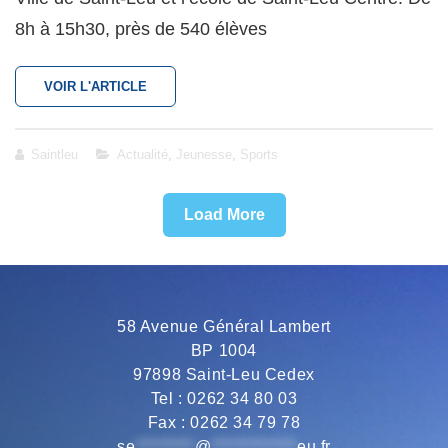
8h à 15h30, près de 540 élèves
GRAND
VOIR L'ARTICLE
RAID
NOU
LA
Cat
Saintleu
Actualité
,
Jeunesse
,
Sports
FÉ
Links
2025
:
Load More
COURIR
POUR
LA
SOLIDARITÉ
58 Avenue Général Lambert
BP 1004
97898 Saint-Leu Cedex
Tel : 0262 34 80 03
Fax : 0262 34 79 78
se
*********
@
*************
eu.fr