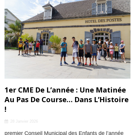
1er CME De L’année : Une Matinée
Au Pas De Course… Dans L’Histoire
!
Posted
28 Janvier 2026
on
premier Conseil Municipal des Enfants de l’année