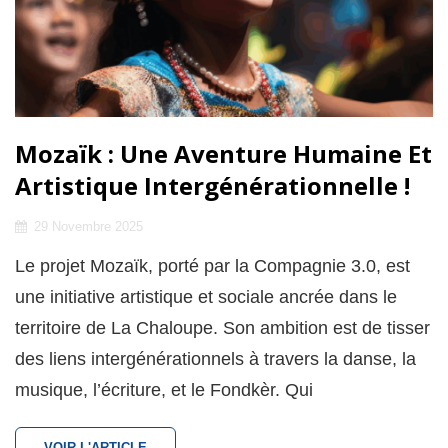
Mozaïk : Une Aventure Humaine Et
Artistique Intergénérationnelle !
Posted
29 Novembre 2025
on
Le projet Mozaïk, porté par la Compagnie 3.0, est
une initiative artistique et sociale ancrée dans le
territoire de La Chaloupe. Son ambition est de tisser
des liens intergénérationnels à travers la danse, la
musique, l’écriture, et le Fondkèr. Qui
MOZAÏK
VOIR L'ARTICLE