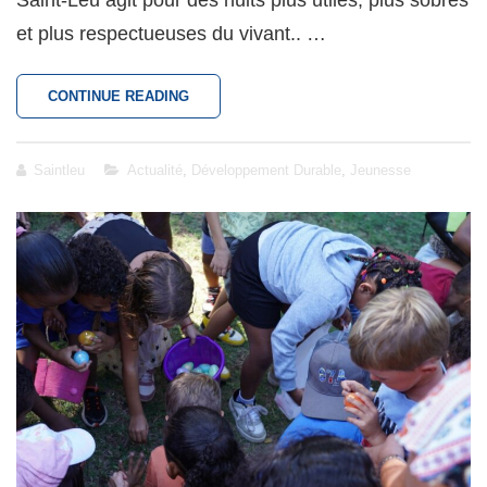
et plus respectueuses du vivant.. …
À
CONTINUE READING
SAINT-
LEU,
LA
Cat
Saintleu
Actualité
,
Développement Durable
,
Jeunesse
NUIT
Links
S’ÉCLAIRE
AVEC
DISCERNEMENT