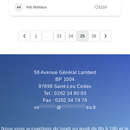
Arts Martiaux
1210
1
…
23
24
25
26
58 Avenue Général Lambert
BP 1004
97898 Saint-Leu Cedex
Tel : 0262 34 80 03
Fax : 0262 34 79 78
se
*********
@
*************
eu.fr
Nous vous accueillons du lundi au jeudi de 8h à 16h et le