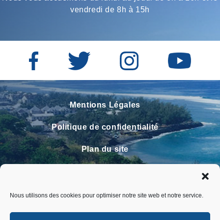
vendredi de 8h à 15h
Mentions Légales
Politique de confidentialité
Plan du site
Contact
Faire un signalement
Nous utilisons des cookies pour optimiser notre site web et notre service.
FAQ